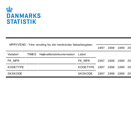
MFRYVEND - Ydre vending fra det medicinske fødselsregister
1997
1998
1999
20
Variabel
TIMES
Højkvalitetsdokumentation
Label
FK_MFR
FK_MFR
1997
1998
1999
20
KODETYPE
KODETYPE
1997
1998
1999
20
SKSKODE
SKSKODE
1997
1998
1999
20