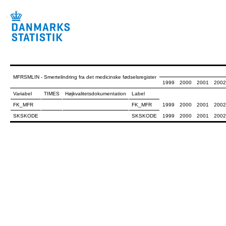
MFRSMLIN - Smertelindring fra det medicinske fødselsregister
1999
2000
2001
2002
Variabel
TIMES
Højkvalitetsdokumentation
Label
FK_MFR
FK_MFR
1999
2000
2001
2002
SKSKODE
SKSKODE
1999
2000
2001
2002