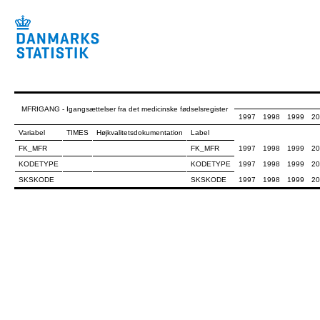
MFRIGANG - Igangsættelser fra det medicinske fødselsregister
1997
1998
1999
20
Variabel
TIMES
Højkvalitetsdokumentation
Label
FK_MFR
FK_MFR
1997
1998
1999
20
KODETYPE
KODETYPE
1997
1998
1999
20
SKSKODE
SKSKODE
1997
1998
1999
20