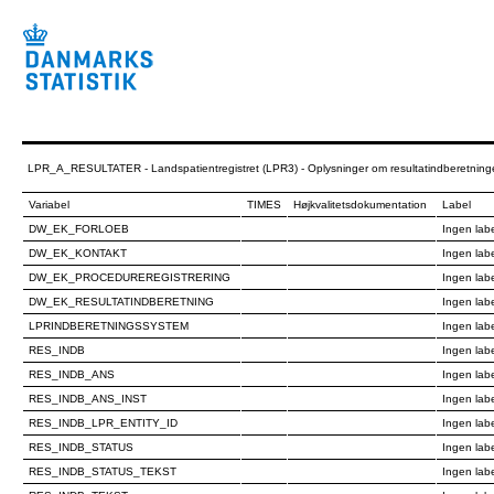
LPR_A_RESULTATER - Landspatientregistret (LPR3) - Oplysninger om resultatindberetning
Variabel
TIMES
Højkvalitetsdokumentation
Label
DW_EK_FORLOEB
Ingen lab
DW_EK_KONTAKT
Ingen lab
DW_EK_PROCEDUREREGISTRERING
Ingen lab
DW_EK_RESULTATINDBERETNING
Ingen lab
LPRINDBERETNINGSSYSTEM
Ingen lab
RES_INDB
Ingen lab
RES_INDB_ANS
Ingen lab
RES_INDB_ANS_INST
Ingen lab
RES_INDB_LPR_ENTITY_ID
Ingen lab
RES_INDB_STATUS
Ingen lab
RES_INDB_STATUS_TEKST
Ingen lab