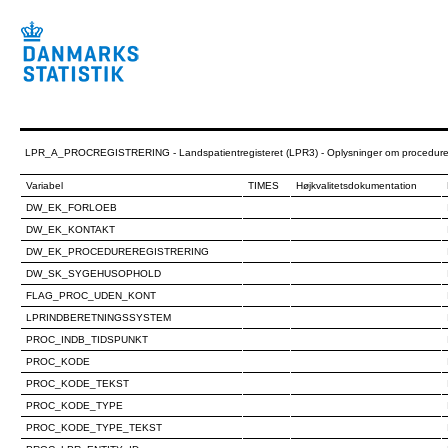
LPR_A_PROCREGISTRERING - Landspatientregisteret (LPR3) - Oplysninger om procedurere
Variabel
TIMES
Højkvalitetsdokumentation
DW_EK_FORLOEB
DW_EK_KONTAKT
DW_EK_PROCEDUREREGISTRERING
DW_SK_SYGEHUSOPHOLD
FLAG_PROC_UDEN_KONT
LPRINDBERETNINGSSYSTEM
PROC_INDB_TIDSPUNKT
PROC_KODE
PROC_KODE_TEKST
PROC_KODE_TYPE
PROC_KODE_TYPE_TEKST