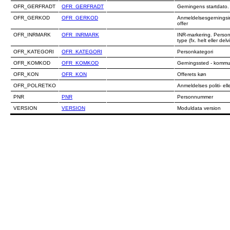
OFR_GERFRADT
OFR_GERFRADT
Gerningens startdato.
OFR_GERKOD
OFR_GERKOD
Anmeldelsesgernings
offer
OFR_INRMARK
OFR_INRMARK
INR-markering. Perso
type (fx. helt eller delv
OFR_KATEGORI
OFR_KATEGORI
Personkategori
OFR_KOMKOD
OFR_KOMKOD
Gerningssted - komm
OFR_KON
OFR_KON
Offerets køn
OFR_POLRETKO
Anmeldelses politi- ell
PNR
PNR
Personnummer
VERSION
VERSION
Moduldata version