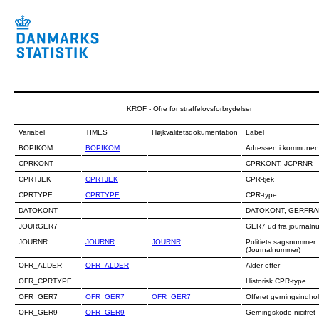
KROF - Ofre for straffelovsforbrydelser
Variabel
TIMES
Højkvalitetsdokumentation
Label
BOPIKOM
BOPIKOM
Adressen i kommunen
CPRKONT
CPRKONT, JCPRNR
CPRTJEK
CPRTJEK
CPR-tjek
CPRTYPE
CPRTYPE
CPR-type
DATOKONT
DATOKONT, GERFRA
JOURGER7
GER7 ud fra journal
JOURNR
JOURNR
JOURNR
Politiets sagsnummer
(Journalnummer)
OFR_ALDER
OFR_ALDER
Alder offer
OFR_CPRTYPE
Historisk CPR-type
OFR_GER7
OFR_GER7
OFR_GER7
Offeret gerningsindh
OFR_GER9
OFR_GER9
Gerningskode nicifret