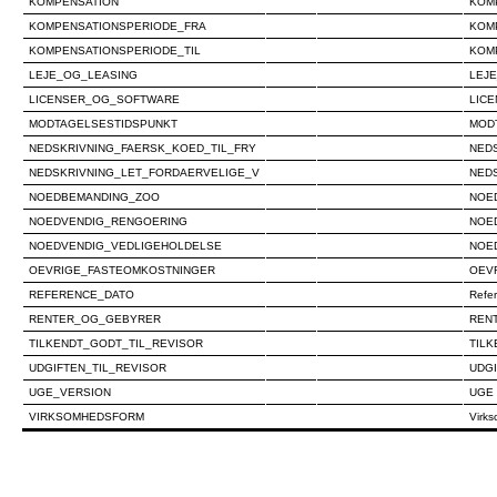
KOMPENSATION
KOM
KOMPENSATIONSPERIODE_FRA
KOM
KOMPENSATIONSPERIODE_TIL
KOM
LEJE_OG_LEASING
LEJ
LICENSER_OG_SOFTWARE
LIC
MODTAGELSESTIDSPUNKT
MOD
NEDSKRIVNING_FAERSK_KOED_TIL_FRY
NED
NEDSKRIVNING_LET_FORDAERVELIGE_V
NED
NOEDBEMANDING_ZOO
NOE
NOEDVENDIG_RENGOERING
NOE
NOEDVENDIG_VEDLIGEHOLDELSE
NOE
OEVRIGE_FASTEOMKOSTNINGER
OEV
REFERENCE_DATO
Refer
RENTER_OG_GEBYRER
REN
TILKENDT_GODT_TIL_REVISOR
TIL
UDGIFTEN_TIL_REVISOR
UDGI
UGE_VERSION
UGE 
VIRKSOMHEDSFORM
Virk