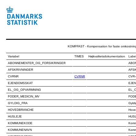
KOMPFAST - Kompensation for faste omkostnin
Variabel
TIMES
Højkvalitetsdokumentation
Labe
ABONNEMENTER_OG_FORSIKRINGER
ABO
AFSKRIVNINGER
AFS
CVRNR
CVRNR
CVR-
EJENDOMSSKAT
EJE
EL_OG_OPVARMNING
EL_
FODER_MEDICIN_MV
FOD
GYLDIG_FRA
Gyldi
HOVEDBRANCHE
Hove
HUSLEJE
HUS
KOMMUNEKODE
Komm
KOMMUNENAVN
Komm