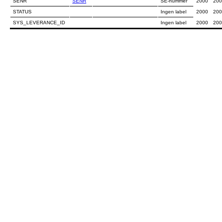
SENR
SENR
SE-nummer
2000
200
STATUS
Ingen label
2000
200
SYS_LEVERANCE_ID
Ingen label
2000
200