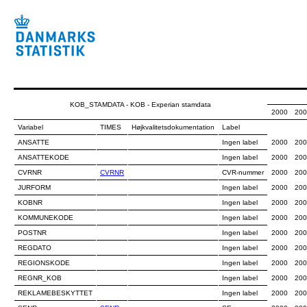
KOB_STAMDATA - KOB - Experian stamdata
2000
200
Variabel
TIMES
Højkvalitetsdokumentation
Label
ANSATTE
Ingen label
2000
200
ANSATTEKODE
Ingen label
2000
200
CVRNR
CVRNR
CVR-nummer
2000
200
JURFORM
Ingen label
2000
200
KOBNR
Ingen label
2000
200
KOMMUNEKODE
Ingen label
2000
200
POSTNR
Ingen label
2000
200
REGDATO
Ingen label
2000
200
REGIONSKODE
Ingen label
2000
200
REGNR_KOB
Ingen label
2000
200
REKLAMEBESKYTTET
Ingen label
2000
200