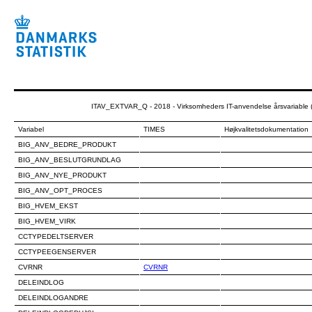
ITAV_EXTVAR_Q - 2018 - Virksomheders IT-anvendelse årsvariable (
Variabel
TIMES
Højkvalitetsdokumentation
BIG_ANV_BEDRE_PRODUKT
BIG_ANV_BESLUTGRUNDLAG
BIG_ANV_NYE_PRODUKT
BIG_ANV_OPT_PROCES
BIG_HVEM_EKST
BIG_HVEM_VIRK
CCTYPEDELTSERVER
CCTYPEEGENSERVER
CVRNR
CVRNR
DELEINDLOG
DELEINDLOGANDRE