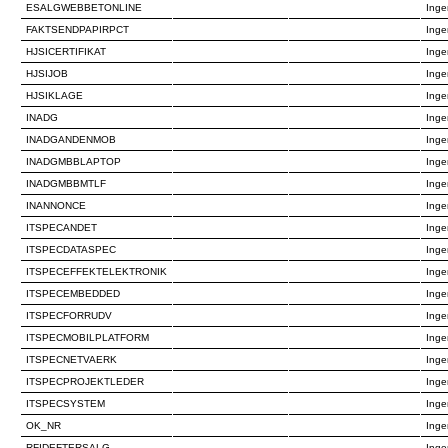
ESALGWEBBETONLINE
Inge
FAKTSENDPAPIRPCT
Inge
HJSICERTIFIKAT
Inge
HJSIJOB
Inge
HJSIKLAGE
Inge
INADG
Inge
INADGANDENMOB
Inge
INADGMBBLAPTOP
Inge
INADGMBBMTLF
Inge
INANNONCE
Inge
ITSPECANDET
Inge
ITSPECDATASPEC
Inge
ITSPECEFFEKTELEKTRONIK
Inge
ITSPECEMBEDDED
Inge
ITSPECFORRUDV
Inge
ITSPECMOBILPLATFORM
Inge
ITSPECNETVAERK
Inge
ITSPECPROJEKTLEDER
Inge
ITSPECSYSTEM
Inge
OK_NR
Inge
RFIDEFTERSALG
Inge