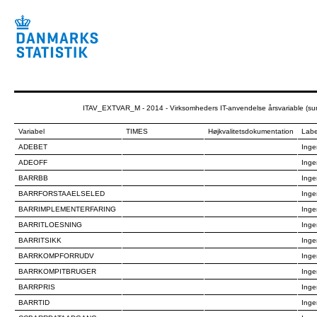
ITAV_EXTVAR_M - 2014 - Virksomheders IT-anvendelse årsvariable (su
Variabel
TIMES
Højkvalitetsdokumentation
Labe
ADEBET
Inge
ADEOFF
Inge
BARRBB
Inge
BARRFORSTAAELSELED
Inge
BARRIMPLEMENTERFARING
Inge
BARRITLOESNING
Inge
BARRITSIKK
Inge
BARRKOMPFORRUDV
Inge
BARRKOMPITBRUGER
Inge
BARRPRIS
Inge
BARRTID
Inge