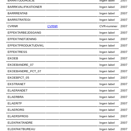
BARRITUDGHOEJE
Ingen label
2007
BARRKVALIFIKATIONER
Ingen label
2007
BARRRENTAB
Ingen label
2007
BARRSTRATEGI
Ingen label
2007
CVRNR
CVRNR
CVR-nummer
2007
EFFEKTARBEJDSGANG
Ingen label
2007
EFFEKTINDTJENING
Ingen label
2007
EFFEKTPRODUKTUDVIKL
Ingen label
2007
EFFEKTRESS
Ingen label
2007
EKOEB
Ingen label
2007
EKOEBANDRE_07
Ingen label
2007
EKOEBANDRE_PCT_07
Ingen label
2007
EKOEBPCT_05
Ingen label
2007
EKSTRANET
Ingen label
2007
ELAERANDET
Ingen label
2007
ELAERBRA
Ingen label
2007
ELAERITF
Ingen label
2007
ELAERORG
Ingen label
2007
ELAERSPROG
Ingen label
2007
ELEKFAKTANDRE
Ingen label
2007
ELEKFAKTBUREAU
Ingen label
2007