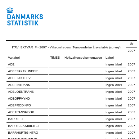
År
ITAV_EXTVAR_F - 2007 - Virksomheders IT-anvendelse årsvariable (survey)
2007
Variabel
TIMES
Højkvalitetsdokumentation
Label
ADE
Ingen label
2007
ADEEFAKTKUNDER
Ingen label
2007
ADEEFAKTLEV
Ingen label
2007
ADEFINTRANS
Ingen label
2007
ADELOENTRANS
Ingen label
2007
ADEOFFMYND
Ingen label
2007
ADEPRODINFO
Ingen label
2007
ADETRANSPDOK
Ingen label
2007
BARRFEJL
Ingen label
2007
BARRFLEKSIBILITET
Ingen label
2007
BARRHURTIGINTRO
Ingen label
2007