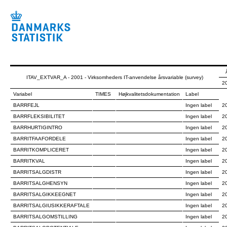
ITAV_EXTVAR_A - 2001 - Virksomheders IT-anvendelse årsvariable (survey)
2
Variabel
TIMES
Højkvalitetsdokumentation
Label
BARRFEJL
Ingen label
2
BARRFLEKSIBILITET
Ingen label
2
BARRHURTIGINTRO
Ingen label
2
BARRITFAAFORDELE
Ingen label
2
BARRITKOMPLICERET
Ingen label
2
BARRITKVAL
Ingen label
2
BARRITSALGDISTR
Ingen label
2
BARRITSALGHENSYN
Ingen label
2
BARRITSALGIKKEEGNET
Ingen label
2
BARRITSALGIUSIKKERAFTALE
Ingen label
2
BARRITSALGOMSTILLING
Ingen label
2