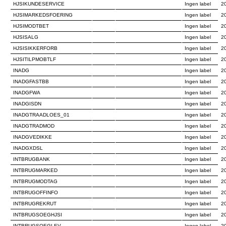
HJSIKUNDESERVICE
Ingen label
2
HJSIMARKEDSFOERING
Ingen label
2
HJSIMODTBET
Ingen label
2
HJSISALG
Ingen label
2
HJSISIKKERFORB
Ingen label
2
HJSITILPMOBTLF
Ingen label
2
INADG
Ingen label
2
INADGFASTBB
Ingen label
2
INADGFWA
Ingen label
2
INADGISDN
Ingen label
2
INADGTRAADLOES_01
Ingen label
2
INADGTRADMOD
Ingen label
2
INADGVEDIKKE
Ingen label
2
INADGXDSL
Ingen label
2
INTBRUGBANK
Ingen label
2
INTBRUGMARKED
Ingen label
2
INTBRUGMODTAG
Ingen label
2
INTBRUGOFFINFO
Ingen label
2
INTBRUGREKRUT
Ingen label
2
INTBRUGSOEGHJSI
Ingen label
2
INTBRUGSOEGLEV
Ingen label
2