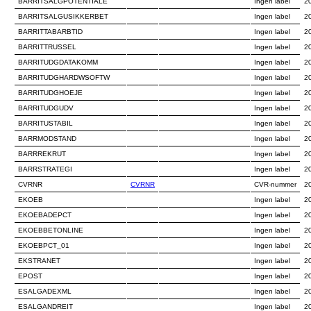
BARRITSALGPOTENTIALE
Ingen label
2
BARRITSALGUSIKKERBET
Ingen label
2
BARRITTABARBTID
Ingen label
2
BARRITTRUSSEL
Ingen label
2
BARRITUDGDATAKOMM
Ingen label
2
BARRITUDGHARDWSOFTW
Ingen label
2
BARRITUDGHOEJE
Ingen label
2
BARRITUDGUDV
Ingen label
2
BARRITUSTABIL
Ingen label
2
BARRMODSTAND
Ingen label
2
BARRREKRUT
Ingen label
2
BARRSTRATEGI
Ingen label
2
CVRNR
CVRNR
CVR-nummer
2
EKOEB
Ingen label
2
EKOEBADEPCT
Ingen label
2
EKOEBBETONLINE
Ingen label
2
EKOEBPCT_01
Ingen label
2
EKSTRANET
Ingen label
2
EPOST
Ingen label
2
ESALGADEXML
Ingen label
2
ESALGANDREIT
Ingen label
2