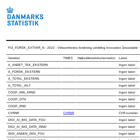
FUI_FORSK_EXTVAR_N - 2022 - Virksomhedes forskning udvikling innovation årsvariable
Variabel
TIMES
Højkvalitetsdokumentation
Label
A_ANDET_TEK_EKSTERN
Ingen label
A_FORSK_EKSTERN
Ingen label
A_TOTAL_EKSTERN
Ingen label
A_TOTAL_IALT
Ingen label
COOP_INN_XRND
Ingen label
COOP_OTH
Ingen label
COOP_RND
Ingen label
CVRNR
CVRNR
CVR-nummer
DIGI_AI_BIG_DATA_FOU
Ingen label
DIGI_AI_BIG_DATA_INNO
Ingen label
DIGI_ANDEN_DIGI_FOU
Ingen label