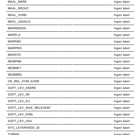
MAAL_MARK
Ingen label
MAAL_REDUC
Ingen label
MAAL_SUND
Ingen label
MAAL_UDVALG
Ingen label
MARINDDSG
Ingen label
MARPLA
Ingen label
MARPMV
Ingen label
MARPRIS
Ingen label
MARSTG
Ingen label
NEWFRM
Ingen label
NEWMKT
Ingen label
NEWWRD
Ingen label
OK_BEL_KOM_KODE
Ingen label
SOFT_LEV_ANDRE
Ingen label
SOFT_LEV_DK
Ingen label
SOFT_LEV_EU
Ingen label
SOFT_LEV_IKKE_RELEVANT
Ingen label
SOFT_LEV_KINA
Ingen label
SOFT_LEV_USA
Ingen label
SYS_LEVERANCE_ID
Ingen label
TURNIN
Ingen label