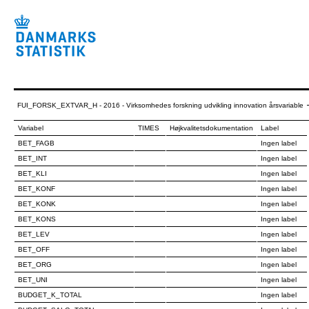
FUI_FORSK_EXTVAR_H - 2016 - Virksomhedes forskning udvikling innovation årsvariable
Variabel
TIMES
Højkvalitetsdokumentation
Label
BET_FAGB
Ingen label
BET_INT
Ingen label
BET_KLI
Ingen label
BET_KONF
Ingen label
BET_KONK
Ingen label
BET_KONS
Ingen label
BET_LEV
Ingen label
BET_OFF
Ingen label
BET_ORG
Ingen label
BET_UNI
Ingen label
BUDGET_K_TOTAL
Ingen label