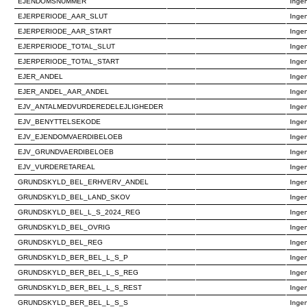
EJENDOMSNUMMER
Ingen
EJERPERIODE_AAR_SLUT
Ingen
EJERPERIODE_AAR_START
Ingen
EJERPERIODE_TOTAL_SLUT
Ingen
EJERPERIODE_TOTAL_START
Ingen
EJER_ANDEL
Ingen
EJER_ANDEL_AAR_ANDEL
Ingen
EJV_ANTALMEDVURDEREDELEJLIGHEDER
Ingen
EJV_BENYTTELSEKODE
Ingen
EJV_EJENDOMVAERDIBELOEB
Ingen
EJV_GRUNDVAERDIBELOEB
Ingen
EJV_VURDERETAREAL
Ingen
GRUNDSKYLD_BEL_ERHVERV_ANDEL
Ingen
GRUNDSKYLD_BEL_LAND_SKOV
Ingen
GRUNDSKYLD_BEL_L_S_2024_REG
Ingen
GRUNDSKYLD_BEL_OVRIG
Ingen
GRUNDSKYLD_BEL_REG
Ingen
GRUNDSKYLD_BER_BEL_L_S_P
Ingen
GRUNDSKYLD_BER_BEL_L_S_REG
Ingen
GRUNDSKYLD_BER_BEL_L_S_REST
Ingen
GRUNDSKYLD_BER_BEL_L_S_S
Ingen