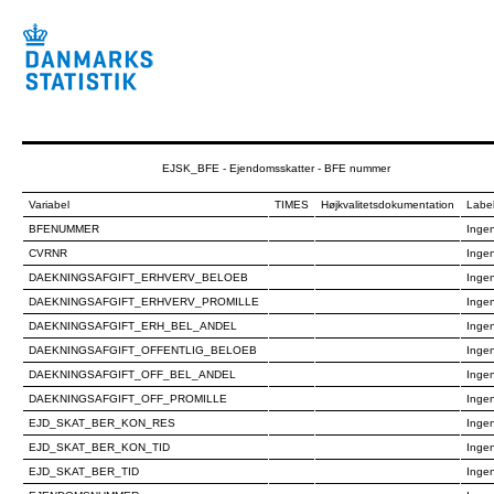
EJSK_BFE - Ejendomsskatter - BFE nummer
Variabel
TIMES
Højkvalitetsdokumentation
Labe
BFENUMMER
Ingen
CVRNR
Ingen
DAEKNINGSAFGIFT_ERHVERV_BELOEB
Ingen
DAEKNINGSAFGIFT_ERHVERV_PROMILLE
Ingen
DAEKNINGSAFGIFT_ERH_BEL_ANDEL
Ingen
DAEKNINGSAFGIFT_OFFENTLIG_BELOEB
Ingen
DAEKNINGSAFGIFT_OFF_BEL_ANDEL
Ingen
DAEKNINGSAFGIFT_OFF_PROMILLE
Ingen
EJD_SKAT_BER_KON_RES
Ingen
EJD_SKAT_BER_KON_TID
Ingen
EJD_SKAT_BER_TID
Ingen