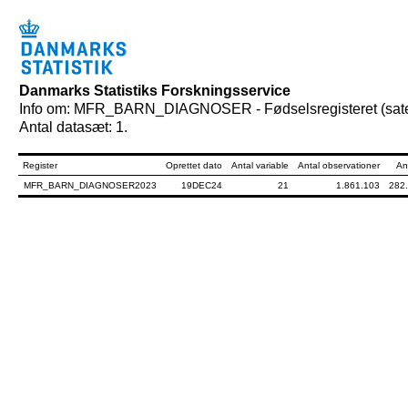
Danmarks Statistiks Forskningsservice
Info om: MFR_BARN_DIAGNOSER - Fødselsregisteret (satell
Antal datasæt: 1.
Register
Oprettet dato
Antal variable
Antal observationer
An
MFR_BARN_DIAGNOSER2023
19DEC24
21
1.861.103
282