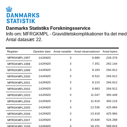
Danmarks Statistiks Forskningsservice
Info om: MFRGKMPL - Graviditetskomplikationer fra det medi
Antal datasæt: 22.
Register
Oprettet dato
Antal variable
Antal observationer
Antal bytes
MFRGKMPL1997
14JAN20
3
6.680
229.376
14JAN20
3
7.351
262.144
MFRGKMPL1998
14JAN20
3
8.183
294.912
MFRGKMPL1999
14JAN20
3
8.522
294.912
MFRGKMPL2000
14JAN20
3
8.210
294.912
MFRGKMPL2001
14JAN20
3
8.883
294.912
MFRGKMPL2002
14JAN20
3
11.047
360.448
MFRGKMPL2003
14JAN20
3
11.619
393.216
MFRGKMPL2004
14JAN20
3
12.536
425.984
MFRGKMPL2005
14JAN20
3
13.418
425.984
MFRGKMPL2006
14JAN20
3
15.846
524.288
MFRGKMPL2007
14JAN20
3
18.151
589.824
MFRGKMPL2008