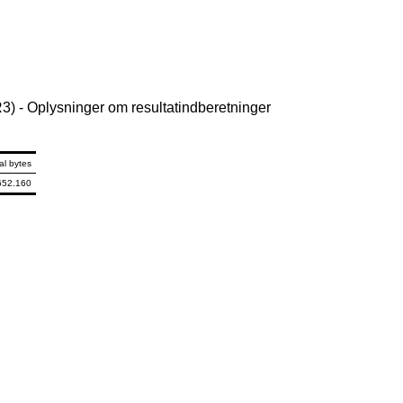
 - Oplysninger om resultatindberetninger
al bytes
652.160