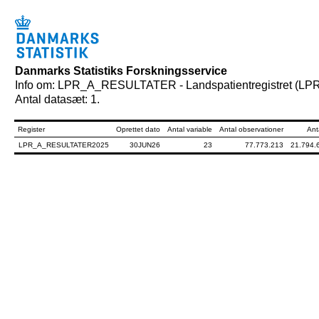
Danmarks Statistiks Forskningsservice
Info om: LPR_A_RESULTATER - Landspatientregistret (LPR3)
Antal datasæt: 1.
Register
Oprettet dato
Antal variable
Antal observationer
Ant
LPR_A_RESULTATER2025
30JUN26
23
77.773.213
21.794.