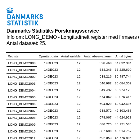
Danmarks Statistiks Forskningsservice
Info om: LONG_DEMO - Longitudinelt register med firmaers
Antal datasæt: 25.
Register
Oprettet dato
Antal variable
Antal observationer
Antal bytes
LONG_DEMO2000
14DEC23
12
528.468
34.832.384
14DEC23
12
534.346
35.225.600
LONG_DEMO2001
14DEC23
12
538.216
35.487.744
LONG_DEMO2002
14DEC23
12
540.982
35.684.352
LONG_DEMO2003
14DEC23
12
549.437
36.274.176
LONG_DEMO2004
14DEC23
12
574.062
38.076.416
LONG_DEMO2005
14DEC23
12
604.829
40.042.496
LONG_DEMO2006
14DEC23
12
638.572
42.303.488
LONG_DEMO2007
14DEC23
12
678.067
44.924.928
LONG_DEMO2008
14DEC23
12
680.725
45.121.536
LONG_DEMO2009
14DEC23
12
687.680
45.514.752
LONG_DEMO2010
14DEC23
12
692.053
45.776.896
LONG_DEMO2011