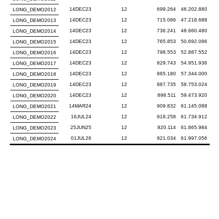
14DEC23
12
699.264
46.202.880
LONG_DEMO2012
14DEC23
12
715.086
47.218.688
LONG_DEMO2013
14DEC23
12
736.241
48.660.480
LONG_DEMO2014
14DEC23
12
765.853
50.692.096
LONG_DEMO2015
14DEC23
12
798.553
52.887.552
LONG_DEMO2016
14DEC23
12
829.743
54.951.936
LONG_DEMO2017
14DEC23
12
865.180
57.344.000
LONG_DEMO2018
14DEC23
12
887.735
58.753.024
LONG_DEMO2019
14DEC23
12
898.511
59.473.920
LONG_DEMO2020
14MAR24
12
909.832
61.145.088
LONG_DEMO2021
16JUL24
12
918.258
61.734.912
LONG_DEMO2022
25JUN25
12
920.114
61.865.984
LONG_DEMO2023
01JUL26
12
921.034
61.997.056
LONG_DEMO2024