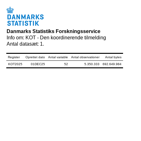
Danmarks Statistiks Forskningsservice
Info om: KOT - Den koordinerende tilmelding
Antal datasæt: 1.
Register
Oprettet dato
Antal variable
Antal observationer
Antal bytes
KOT2025
01DEC25
52
5.350.333
692.649.984