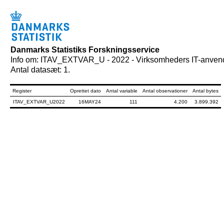
Danmarks Statistiks Forskningsservice
Info om: ITAV_EXTVAR_U - 2022 - Virksomheders IT-anvende
Antal datasæt: 1.
Register
Oprettet dato
Antal variable
Antal observationer
Antal bytes
ITAV_EXTVAR_U2022
16MAY24
111
4.200
3.899.392