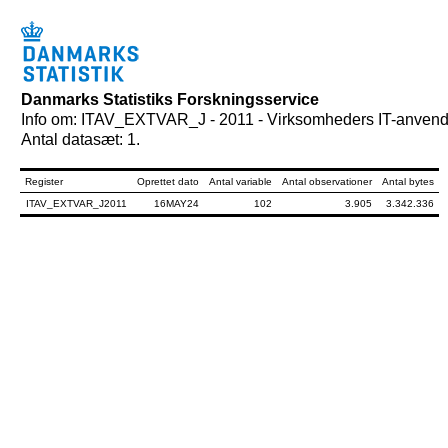
Danmarks Statistiks Forskningsservice
Info om: ITAV_EXTVAR_J - 2011 - Virksomheders IT-anvende
Antal datasæt: 1.
Register
Oprettet dato
Antal variable
Antal observationer
Antal bytes
ITAV_EXTVAR_J2011
16MAY24
102
3.905
3.342.336