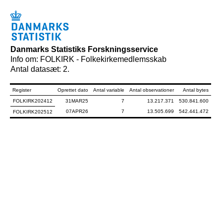
Danmarks Statistiks Forskningsservice
Info om: FOLKIRK - Folkekirkemedlemsskab
Antal datasæt: 2.
Register
Oprettet dato
Antal variable
Antal observationer
Antal bytes
FOLKIRK202412
31MAR25
7
13.217.371
530.841.600
07APR26
7
13.505.699
542.441.472
FOLKIRK202512