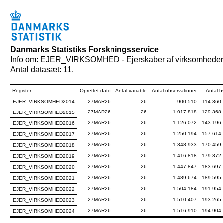
Danmarks Statistiks Forskningsservice
Info om: EJER_VIRKSOMHED - Ejerskaber af virksomheder
Antal datasæt: 11.
Register
Oprettet dato
Antal variable
Antal observationer
Antal b
EJER_VIRKSOMHED2014
27MAR26
26
900.510
114.360
27MAR26
26
1.017.818
129.368
EJER_VIRKSOMHED2015
27MAR26
26
1.126.072
143.196
EJER_VIRKSOMHED2016
27MAR26
26
1.250.194
157.614
EJER_VIRKSOMHED2017
27MAR26
26
1.348.933
170.459
EJER_VIRKSOMHED2018
27MAR26
26
1.416.818
179.372
EJER_VIRKSOMHED2019
27MAR26
26
1.447.847
183.697
EJER_VIRKSOMHED2020
27MAR26
26
1.489.674
189.595
EJER_VIRKSOMHED2021
27MAR26
26
1.504.184
191.954
EJER_VIRKSOMHED2022
27MAR26
26
1.510.407
193.265
EJER_VIRKSOMHED2023
27MAR26
26
1.516.910
194.904
EJER_VIRKSOMHED2024