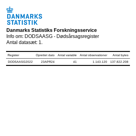
Danmarks Statistiks Forskningsservice
Info om: DODSAASG - Dødsårsagsregister
Antal datasæt: 1.
Register
Oprettet dato
Antal variable
Antal observationer
Antal bytes
DODSAASG2022
23APR24
41
1.143.120
137.822.208