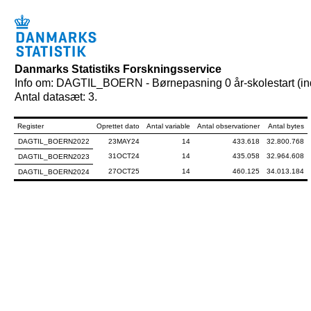
Danmarks Statistiks Forskningsservice
Info om: DAGTIL_BOERN - Børnepasning 0 år-skolestart (in
Antal datasæt: 3.
Register
Oprettet dato
Antal variable
Antal observationer
Antal bytes
DAGTIL_BOERN2022
23MAY24
14
433.618
32.800.768
31OCT24
14
435.058
32.964.608
DAGTIL_BOERN2023
27OCT25
14
460.125
34.013.184
DAGTIL_BOERN2024