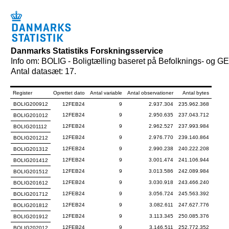
Danmarks Statistiks Forskningsservice
Info om: BOLIG - Boligtælling baseret på Befolknings- og G
Antal datasæt: 17.
Register
Oprettet dato
Antal variable
Antal observationer
Antal bytes
BOLIG200912
12FEB24
9
2.937.304
235.962.368
12FEB24
9
2.950.635
237.043.712
BOLIG201012
12FEB24
9
2.962.527
237.993.984
BOLIG201112
12FEB24
9
2.976.770
239.140.864
BOLIG201212
12FEB24
9
2.990.238
240.222.208
BOLIG201312
12FEB24
9
3.001.474
241.106.944
BOLIG201412
12FEB24
9
3.013.586
242.089.984
BOLIG201512
12FEB24
9
3.030.918
243.466.240
BOLIG201612
12FEB24
9
3.056.724
245.563.392
BOLIG201712
12FEB24
9
3.082.611
247.627.776
BOLIG201812
12FEB24
9
3.113.345
250.085.376
BOLIG201912
12FEB24
9
3.146.511
252.772.352
BOLIG202012