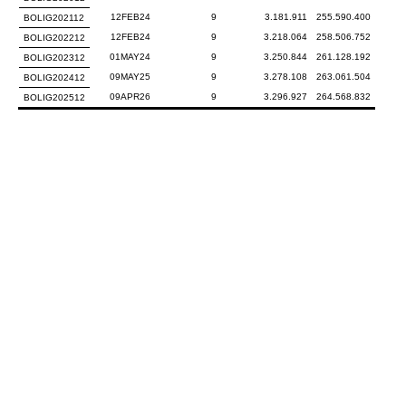
12FEB24
9
3.181.911
255.590.400
BOLIG202112
12FEB24
9
3.218.064
258.506.752
BOLIG202212
01MAY24
9
3.250.844
261.128.192
BOLIG202312
09MAY25
9
3.278.108
263.061.504
BOLIG202412
09APR26
9
3.296.927
264.568.832
BOLIG202512