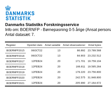
Danmarks Statistiks Forskningsservice
Info om: BOERNFP - Børnepasning 0-5 årige (Ansat person
Antal datasæt: 7.
Register
Oprettet dato
Antal variable
Antal observationer
Antal bytes
BOERNFP2015
06OCT22
13
86.892
23.789.568
06OCT22
13
84.903
23.232.512
BOERNFP2016
12FEB24
20
171.701
19.759.104
BOERNFP2017
12FEB24
20
166.811
19.595.264
BOERNFP2018
12FEB24
20
179.220
23.756.800
BOERNFP2019
12FEB24
20
242.575
31.948.800
BOERNFP2020
12FEB24
20
205.990
27.164.672
BOERNFP2021