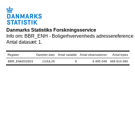
Danmarks Statistiks Forskningsservice
Info om: BBR_ENH - Boligerhvervenheds adressereference
Antal datasæt: 1.
Register
Oprettet dato
Antal variable
Antal observationer
Antal bytes
BBR_ENH202603
13JUL26
6
6.495.049
468.910.080