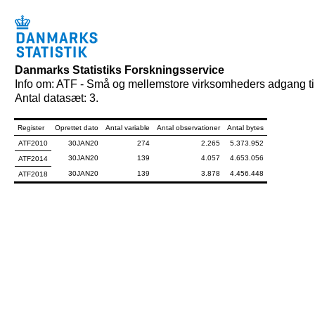
Danmarks Statistiks Forskningsservice
Info om: ATF - Små og mellemstore virksomheders adgang til
Antal datasæt: 3.
Register
Oprettet dato
Antal variable
Antal observationer
Antal bytes
ATF2010
30JAN20
274
2.265
5.373.952
30JAN20
139
4.057
4.653.056
ATF2014
30JAN20
139
3.878
4.456.448
ATF2018