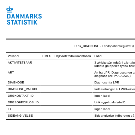
DRG_DIAGNOSE - Landspatientregistret (LP
Variabel
TIMES
Højkvalitetsdokumentation
Label
AKTIVITETSAAR
3 aktivitetsår indgår i alle 
uddata grupperes typisk fler
ART
Art fra LPR. Diagnosearten a
diagnose (ART= ALGA02).
DIAGNOSE
Diagnose fra LPR
DIAGNOSE_VAERDI
IndberetningsID i LPR3-kilde
DRGKONTAKT_ID
Ingen label
DRGSGHFORLOB_ID
Unik sygehusforløbsID.
ID
Ingen label
SIDEANGIVELSE
Sideangivelse indberettet p