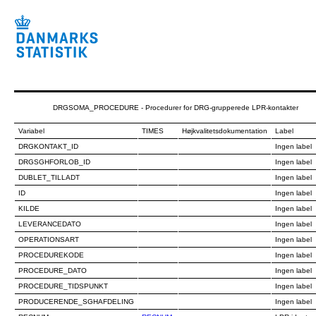
DRGSOMA_PROCEDURE - Procedurer for DRG-grupperede LPR-kontakter
Variabel
TIMES
Højkvalitetsdokumentation
Label
DRGKONTAKT_ID
Ingen label
DRGSGHFORLOB_ID
Ingen label
DUBLET_TILLADT
Ingen label
ID
Ingen label
KILDE
Ingen label
LEVERANCEDATO
Ingen label
OPERATIONSART
Ingen label
PROCEDUREKODE
Ingen label
PROCEDURE_DATO
Ingen label
PROCEDURE_TIDSPUNKT
Ingen label
PRODUCERENDE_SGHAFDELING
Ingen label