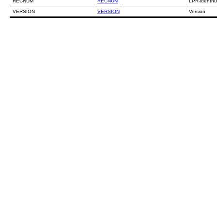
RECNUM
RECNUM
LPR-identn
VERSION
VERSION
Version