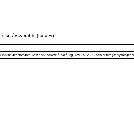
lse årsvariable (survey)
AV indeholder stamdata, som er de samme år for år og ITAV-EXTVAR-x som er tillægsoplysninger som v