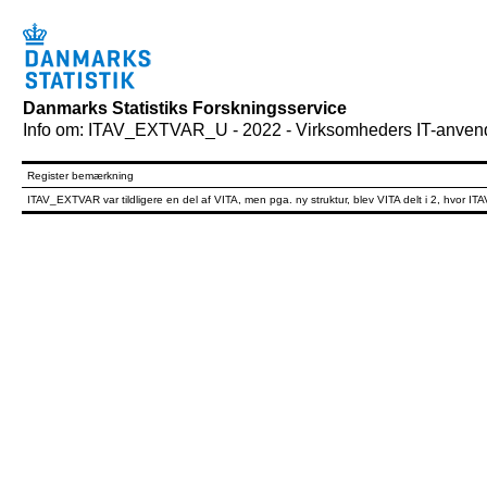
Danmarks Statistiks Forskningsservice
Info om: ITAV_EXTVAR_U - 2022 - Virksomheders IT-anvende
Register bemærkning
ITAV_EXTVAR var tildligere en del af VITA, men pga. ny struktur, blev VITA delt i 2, hvor IT