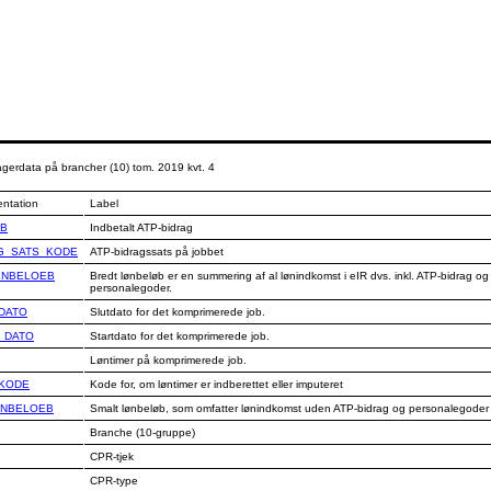
erdata på brancher (10) tom. 2019 kvt. 4
entation
Label
EB
Indbetalt ATP-bidrag
G_SATS_KODE
ATP-bidragssats på jobbet
ENBELOEB
Bredt lønbeløb er en summering af al lønindkomst i eIR dvs. inkl. ATP-bidrag og
personalegoder.
DATO
Slutdato for det komprimerede job.
_DATO
Startdato for det komprimerede job.
Løntimer på komprimerede job.
_KODE
Kode for, om løntimer er indberettet eller imputeret
ENBELOEB
Smalt lønbeløb, som omfatter lønindkomst uden ATP-bidrag og personalegoder
Branche (10-gruppe)
CPR-tjek
CPR-type