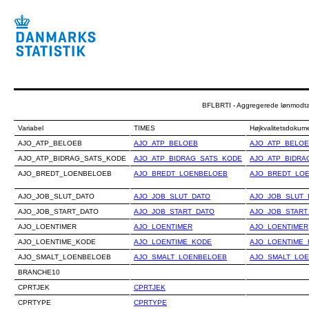
BFLBRTI - Aggregerede lønmodtag
Variabel
TIMES
Højkvalitetsdokum
AJO_ATP_BELOEB
AJO_ATP_BELOEB
AJO_ATP_BELO
AJO_ATP_BIDRAG_SATS_KODE
AJO_ATP_BIDRAG_SATS_KODE
AJO_ATP_BIDRA
AJO_BREDT_LOENBELOEB
AJO_BREDT_LOENBELOEB
AJO_BREDT_LO
AJO_JOB_SLUT_DATO
AJO_JOB_SLUT_DATO
AJO_JOB_SLUT_
AJO_JOB_START_DATO
AJO_JOB_START_DATO
AJO_JOB_START
AJO_LOENTIMER
AJO_LOENTIMER
AJO_LOENTIMER
AJO_LOENTIME_KODE
AJO_LOENTIME_KODE
AJO_LOENTIME
AJO_SMALT_LOENBELOEB
AJO_SMALT_LOENBELOEB
AJO_SMALT_LO
BRANCHE10
CPRTJEK
CPRTJEK
CPRTYPE
CPRTYPE