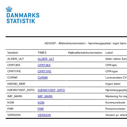
AEHJSP - Ældredokumentation - hjemmesygepleje i eget hjem
Variabel
TIMES
Højkvalitetsdokumentation
Label
ALDER_ULT
ALDER_ULT
Alder ultimo året
CPRTJEK
CPRTJEK
CPR-tjek
CPRTYPE
CPRTYPE
CPR-type
CVRNR
CVRNR
Leverandørs CVR
HAEND_MDR
Ingen label
HJEMSYGEP_DATO
HJEMSYGEP_DATO
Hjemmesygeplej
IMP_MARK
IMP_MARK
Markering for im
KOM
KOM
Kommunekode
PNR
PNR
Personnummer
VERSION
VERSION
Version pr. refe