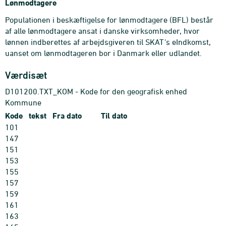
Lønmodtagere
Populationen i beskæftigelse for lønmodtagere (BFL) består
af alle lønmodtagere ansat i danske virksomheder, hvor
lønnen indberettes af arbejdsgiveren til SKAT's eIndkomst,
uanset om lønmodtageren bor i Danmark eller udlandet.
Værdisæt
D101200.TXT_KOM - Kode for den geografisk enhed
Kommune
Kode
tekst
Fra dato
Til dato
101
147
151
153
155
157
159
161
163