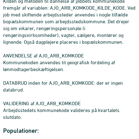
Kilden og metoden til dannelse af jobbets kommunekode
fremgår af variablen: AJO_ARB_KOMKODE_KILDE_KODE. Ved
job med skiftende arbejdssteder anvendes i nogle tilfælde
bopælskommunen som arbejdsstedskommune. Det drejer
sig om vikarer, rengøringspersonale (i
rengøringsvirksomheder), vagter, sælgere, montører og
lignende. Også dagplejere placeres i bopælskommunen.
ANVENDELSE af AJO_ARB_KOMKODE
Kommunekoden anvendes til geografisk fordeling af
lønmodtagerbeskæftigelsen.
DATABRUD inden for AJO_ARB_KOMKODE: der er ingen
databrud.
VALIDERING af AJO_ARB_KOMKODE
Arbejdsstedets kommunekode valideres på kvartalets
slutdato.
Populationer: