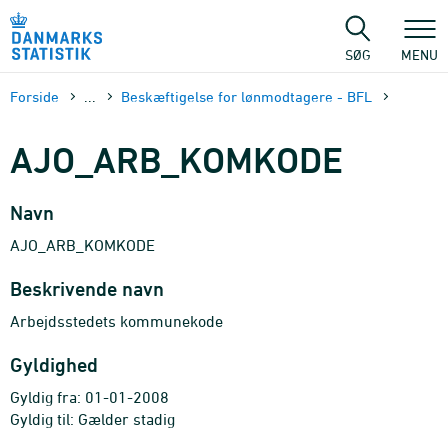
Gå
til
sidens
SØG
MENU
indhold
Forside
...
Beskæftigelse for lønmodtagere - BFL
AJO_ARB_KOMKODE
Navn
AJO_ARB_KOMKODE
Beskrivende navn
Arbejdsstedets kommunekode
Gyldighed
Gyldig fra: 01-01-2008
Gyldig til: Gælder stadig