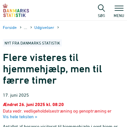
Gå
til
sidens
SØG
MENU
indhold
Forside
...
Udgivelser
NYT FRA DANMARKS STATISTIK
Flere visteres til
hjemmehjælp, men til
færre timer
17. juni 2025
Ændret 26. juni 2025 kl. 08:20
Data vedr. vedligeholdelsestræning og genoptræning er
Vis hele teksten »
opdateret grundet fejl i opregningerne. Rettelserne er
markeret med rødt og kan findes i sidste afsnit samt sidste
Antallet af borgere visiteret til hjemmehjælp i eget hjem er