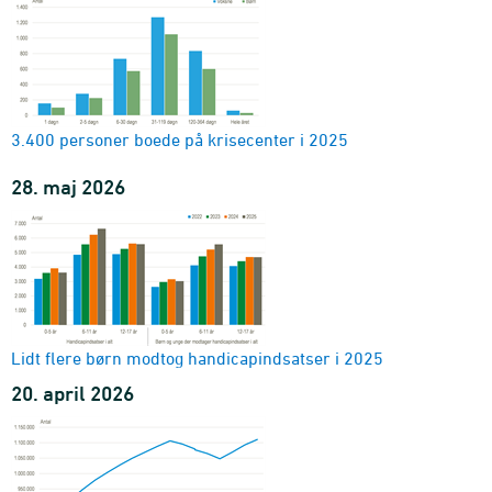
Visiteret hjemmehjælp, tid pr. person
relation, område og alder
2019-2024 - Gns. antal timer pr. uge
Frit boligvalg og gennemsnitlig ventetid til plejehjem og
plejeboliger for personer på 67 år og derover
enhed og område
3.400 personer boede på krisecenter i 2025
2009-2024
28. maj 2026
Lidt flere børn modtog handicapindsatser i 2025
20. april 2026