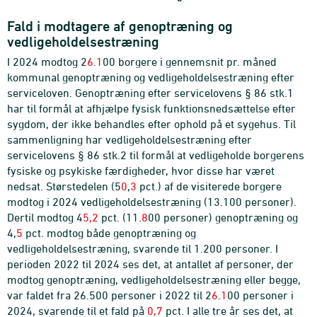
Fald i modtagere af genoptræning og
vedligeholdelsestræning
I 2024 modtog 2
6
.
1
00 borgere i gennemsnit pr. måned
kommunal genoptræning og vedligeholdelsestræning efter
serviceloven. Genoptræning efter servicelovens § 86 stk.1
har til formål at afhjælpe fysisk funktionsnedsættelse efter
sygdom, der ikke behandles efter ophold på et sygehus. Til
sammenligning har vedligeholdelsestræning efter
servicelovens § 86 stk.2 til formål at vedligeholde borgerens
fysiske og psykiske færdigheder, hvor disse har været
nedsat. Størstedelen (5
0
,
3
pct.) af de visiterede borgere
modtog i 2024 vedligeholdelsestræning (13.100 personer).
Dertil modtog 4
5,2
pct. (11.
8
00 personer) genoptræning og
4,
5
pct. modtog både genoptræning og
vedligeholdelsestræning, svarende til 1.200 personer. I
perioden 2022 til 2024 ses det, at antallet af personer, der
modtog genoptræning, vedligeholdelsestræning eller begge,
var faldet fra 26.500 personer i 2022 til 2
6
.
1
00 personer i
2024, svarende til et fald på
0,7
pct. I alle tre år ses det, at