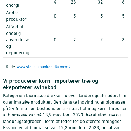
4
28
32
8
energi
Andre
0
5
5
5
produkter
Affald til
endelig
anvendelse
0
2
2
3
og
deponering
Kilde:
www.statistikbanken.dk/mrm2
Vi producerer korn, importerer træ og
eksporterer svinekød
Kategorien biomasse dækker fx over landbrugsafgrøder, træ
og animalske produkter. Den danske indvinding af biomasse
på 34,6 mio. ton bestod især af græs, halm og korn. Importen
af biomasse var på 18,9 mio. ton i 2023, heraf stod træ og
landbrugsafgrøder i form af foder for de største mængder.
Eksporten af biomasse var 12,2 mio. ton i 2023, heraf var