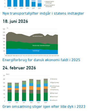
farlighed
branche og farlighed
Nye transportafgifter indgår i statens indtægter
2011-2023
18. juni 2026
Direkte og indirekte affaldsproduktion efter endelig
anvendelse og farlighed
endelig anvendelse og farlighed
2011-2023
Affaldsproduktion efter branche, farlighed og forårsagende
endelig anvendelse
branche, farlighed og forårsagende endelig anvendelse
Energiforbrug for dansk økonomi faldt i 2025
2011-2023 - Ton
24. februar 2026
Indikator: Indenlandsk materialeanvendelse
område og måleenhed
2010-2024 - Tons pr. indb.
Materialestrømsregnskab
materialetype og indikator
1993-2024 - Ton
Materialestrømme opgjort i råstofækvivalenter
Grøn omsætning stiger igen efter lille dyk i 2023
råstoftype og indikator