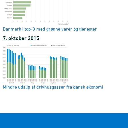
3)
2018-2020 - Ton
Detaljeret materialestrømsregnskab, oversigt (Detaljeniveau
3)
Danmark i top-3 med grønne varer og tjenester
Detaljeret materialestrømsregnskab, oversigt (Detaljeniveau
7. oktober 2015
3)
2018-2020 - Ton
Tilgang af naturressourcer, varer og affald (Detaljeniveau 3)
Tilgang af naturressourcer, varer og affald (Detaljeniveau 3)
2018-2020 - Ton
Mindre udslip af drivhusgasser fra dansk økonomi