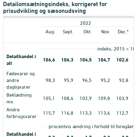
Detailomsætningsindeks, korrigeret for
prisudvikling og sæsonudsving
2022
Aug.
Sept.
Okt.
Nov.
Dec.*
indeks, 2015 = 10
Detailhandel i
106,6
106,3
104,5
104,7
102,6
alt
Fødevarer og
andre
98,3
95,9
96,5
95,2
92,8
dagligvarer
Beklædning
105,1
108,4
102,9
109,8
103,9
mv.
Andre
115,7
116,8
113,3
113,6
112,7
forbrugsvarer
procentvis ændring i forhold til foregåe
Detailhandel i