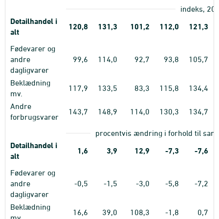
indeks, 20
Detailhandel i
120,8
131,3
101,2
112,0
121,3
alt
Fødevarer og
andre
99,6
114,0
92,7
93,8
105,7
dagligvarer
Beklædning
117,9
133,5
83,3
115,8
134,4
mv.
Andre
143,7
148,9
114,0
130,3
134,7
forbrugsvarer
procentvis ændring i forhold til sa
Detailhandel i
1,6
3,9
12,9
-7,3
-7,6
alt
Fødevarer og
andre
-0,5
-1,5
-3,0
-5,8
-7,2
dagligvarer
Beklædning
16,6
39,0
108,3
-1,8
0,7
mv.