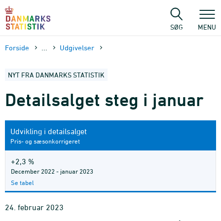
Gå
til
sidens
SØG
MENU
indhold
Forside
...
Udgivelser
NYT FRA DANMARKS STATISTIK
Detailsalget steg i januar
Udvikling i detailsalget
Pris- og sæsonkorrigeret
+2,3 %
December 2022 - januar 2023
Se tabel
24. februar 2023