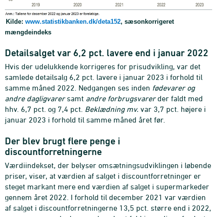
Kilde:
www.statistikbanken.dk/deta152
, sæsonkorrigeret
mængdeindeks
Detailsalget var 6,2 pct. lavere end i januar 2022
Hvis der udelukkende korrigeres for prisudvikling, var det
samlede detailsalg 6,2 pct. lavere i januar 2023 i forhold til
samme måned 2022. Nedgangen ses inden
fødevarer og
andre dagligvarer
samt
andre forbrugsvarer
der faldt med
hhv. 6,7 pct. og 7,4 pct.
Beklædning mv.
var 3,7 pct. højere i
januar 2023 i forhold til samme måned året før.
Der blev brugt flere penge i
discountforretningerne
Værdiindekset, der belyser omsætningsudviklingen i løbende
priser, viser, at værdien af salget i discountforretninger er
steget markant mere end værdien af salget i supermarkeder
gennem året 2022. I forhold til december 2021 var værdien
af salget i discountforretningerne 13,5 pct. større end i 2022,