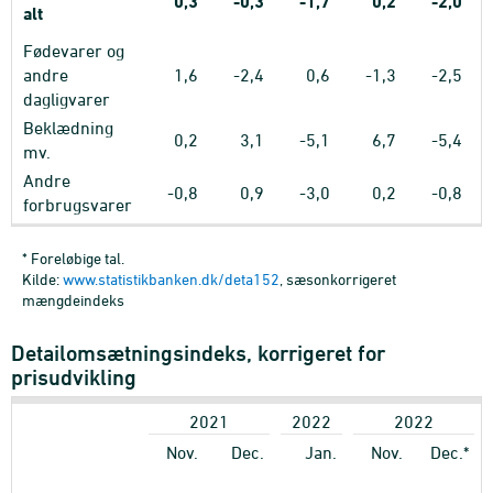
0,3
-0,3
-1,7
0,2
-2,0
alt
Fødevarer og
andre
1,6
-2,4
0,6
-1,3
-2,5
dagligvarer
Beklædning
0,2
3,1
-5,1
6,7
-5,4
mv.
Andre
-0,8
0,9
-3,0
0,2
-0,8
forbrugsvarer
* Foreløbige tal.
Kilde:
www.statistikbanken.dk/deta152
, sæsonkorrigeret
mængdeindeks
Detailomsætningsindeks, korrigeret for
prisudvikling
2021
2022
2022
Nov.
Dec.
Jan.
Nov.
Dec.*