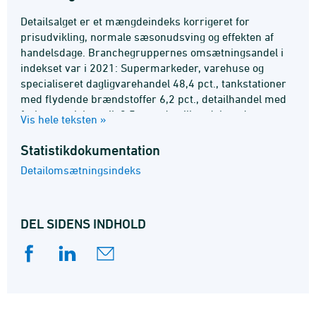
Detailsalget er et mængdeindeks korrigeret for
prisudvikling, normale sæsonudsving og effekten af
handelsdage. Branchegruppernes omsætningsandel i
indekset var i 2021: Supermarkeder, varehuse og
specialiseret dagligvarehandel 48,4 pct., tankstationer
med flydende brændstoffer 6,2 pct., detailhandel med
forbrugerelektronik 2,5 pct., detailhandel med
Vis hele teksten »
husholdningsudstyr, møbler, byggematerialer mv. 20,8
pct., detailhandel med kultur- og fritidsprodukter 5,2
Statistik­dokumentation
pct., detailhandel med beklædning, fodtøj og smykker
Detailomsætningsindeks
7,5 pct., apoteker og detailhandel med varer til
personlig pleje mv. 8,6 pct., detailhandel med brugte
varer mv. 0,8 pct. Stikprøve, beregningsmetoder m.m.
DEL SIDENS INDHOLD
er beskrevet i statistikdokumentationen om
detailomsætningsindeks. Se også
emnesiden
Detailomsætningsindeks
.