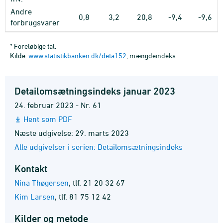
Andre
0,8
3,2
20,8
-9,4
-9,6
forbrugsvarer
* Foreløbige tal.
Kilde:
www.statistikbanken.dk/deta152
, mængdeindeks
Detailomsætningsindeks januar 2023
24. februar 2023 - Nr. 61
Hent som PDF
Næste udgivelse: 29. marts 2023
Alle udgivelser i serien: Detailomsætningsindeks
Kontakt
Nina Thøgersen
,
tlf. 21 20 32 67
Kim Larsen
,
tlf. 81 75 12 42
Kilder og metode