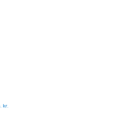
. kr.
 kr.