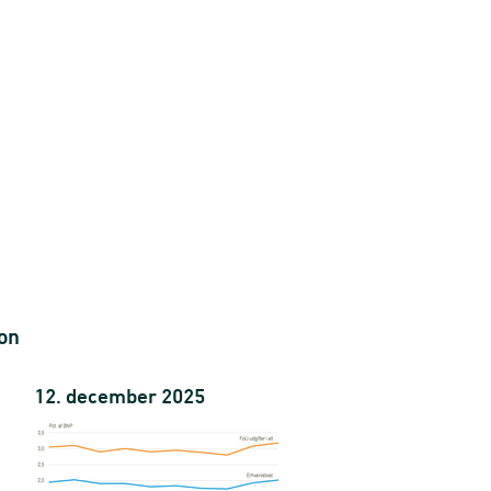
 kr.
 FoU
U) tjenester
ion
12. december 2025
udvikling (FoU)