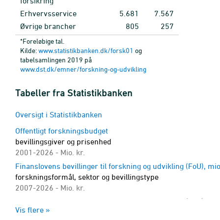
forsikring
Erhvervsservice
5.681
7.567
Øvrige brancher
805
257
*Foreløbige tal.
Kilde:
www.statistikbanken.dk/forsk01
og
tabelsamlingen 2019 på
www.dst.dk/emner/forskning-og-udvikling
Tabeller fra Statistikbanken
Oversigt i Statistikbanken
Offentligt forskningsbudget
bevillingsgiver og prisenhed
2001-2026 - Mio. kr.
Finanslovens bevillinger til forskning og udvikling (FoU), mio
forskningsformål, sektor og bevillingstype
2007-2026 - Mio. kr.
Finanslovens bevillinger til forskning og udvikling (FoU) mio.
Vis flere »
sektor og bevillingstype