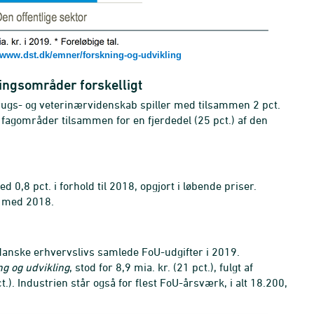
www.dst.dk/emner/forskning-og-udvikling
ningsområder forskelligt
s- og veterinærvidenskab spiller med tilsammen 2 pct.
e fagområder tilsammen for en fjerdedel (25 pct.) af den
d 0,8 pct. i forhold til 2018, opgjort i løbende priser.
t med 2018.
t danske erhvervslivs samlede FoU-udgifter i 2019.
ng og udvikling
, stod for 8,9 mia. kr. (21 pct.), fulgt af
.). Industrien står også for flest FoU-årsværk, i alt 18.200,