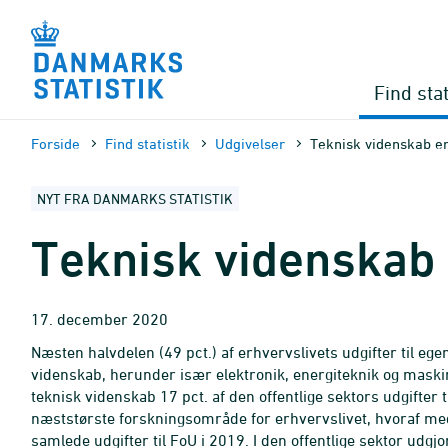
Gå
til
sidens
indhold
Find stat
Forside
Find statistik
Udgivelser
Teknisk videnskab er
NYT FRA DANMARKS STATISTIK
Teknisk videnskab 
17. december 2020
Næsten halvdelen (49 pct.) af erhvervslivets udgifter til egen
videnskab, herunder især elektronik, energiteknik og mask
teknisk videnskab 17 pct. af den offentlige sektors udgifte
næststørste forskningsområde for erhvervslivet, hvoraf med
samlede udgifter til FoU i 2019. I den offentlige sektor u