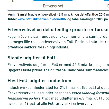
Kilde:
www.statistikbanken.dk/fouoff07
og tabelsamlingen 2019 på
Erhvervslivet og det offentlige prioriterer forsk
Fagområderne samfundsvidenskab, humaniora samt jordbrug
en meget lille rolle i erhvervslivets FoU. Derimod står de tr
offentlige sektors forskningsindsats.
Stabile udgifter til FoU
Erhvervslivets udgifter til FoU er med 42,5 mia. kr. steget me
Opgjort i faste priser er udgifterne uændrede sammenhold
Flest FoU-udgifter i industrien
Industrivirksomheder stod for 21,1 mia. kr. (50 pct.) af de
Erhvervsservice, herunder branchen
videnskabelig forskni
finansiering og forsikring
med udgifter på 6,3 mia. kr. (15 pct
hvilket er 49 pct. af alle FoU-årsværk i erhvervslivet.