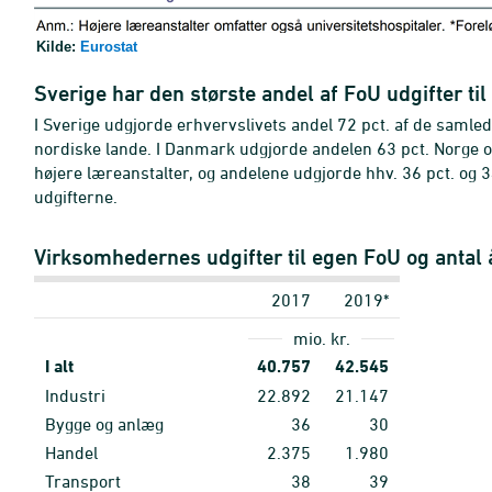
Kilde:
Eurostat
Sverige har den største andel af FoU udgifter til
I Sverige udgjorde erhvervslivets andel 72 pct. af de samled
nordiske lande. I Danmark udgjorde andelen 63 pct. Norge o
højere læreanstalter, og andelene udgjorde hhv. 36 pct. og 3
udgifterne.
Virksomhedernes udgifter til egen FoU og antal
2017
2019*
mio. kr.
I alt
40.757
42.545
Industri
22.892
21.147
Bygge og anlæg
36
30
Handel
2.375
1.980
Transport
38
39