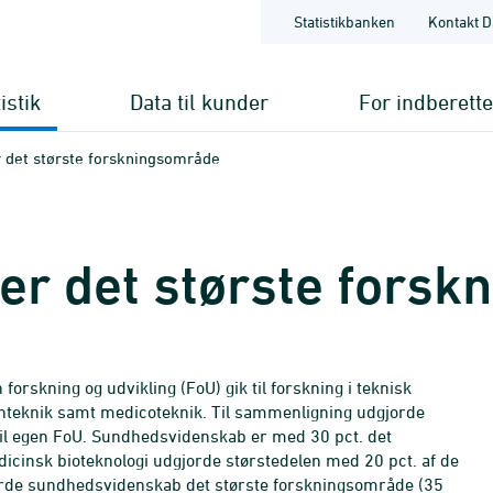
Statistikbanken
Kontakt D
istik
Data til kunder
For indberett
 det største forskningsområde
er det største fors
 forskning og udvikling (FoU) gik til forskning i teknisk
inteknik samt medicoteknik. Til sammenligning udgjorde
r til egen FoU. Sundhedsvidenskab er med 30 pct. det
icinsk bioteknologi udgjorde størstedelen med 20 pct. af de
dgjorde sundhedsvidenskab det største forskningsområde (35