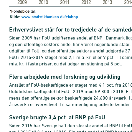
Kilde:
www.statistikbanken.dk/cfabnp
Erhvervslivet står for to tredjedele af de samle
Siden 2009 har FoU-udgifternes andel af BNP i Danmark ligge
og den offentlige sektors andel har været nogenlunde stabil
udgifter til FoU, og den offentlige sektors andel udgjorde 37 p
FoU i 2015-2019 steget med 2,1 mia. kr. eller 9 pct. Til sam
mia. kr. i faste priser, og det udgør en stigning på 5 pct.
Flere arbejdede med forskning og udvikling
Antallet af FoU-beskæftigede er steget med 4,1 pct. fra 2018
(fuldtidsbeskæftigede) til FoU i 2019 mod 59.800 i 2018. Er
mens den offentlige sektor beskæftigede 24.600 årsværk. I 
årsværk i erhvervslivet. Til sammenligning udførte kvinder 
Sverige brugte 3,4 pct. af BNP på FoU
Siden 2015 har Sverige haft den største andel af BNP til FoU