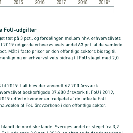
de FoU-udgifter
t tæt på 3 pct., og fordelingen mellem hhv. erhvervslivets
. I 2019 udgjorde erhvervslivets andel 63 pct. af de samlede
ct. Målt i faste priser er den offentlige sektors bidrag til
menligning er erhvervslivets bidrag til FoU steget med 2,0
 til 2019. I alt blev der anvendt 62.200 årsværk
hvervslivet beskæftigede 37.600 årsværk til FoU i 2019,
2019 udførte kvinder en tredjedel af de udførte FoU
halvdelen af FoU årsværkene i den offentlige sektor.
 blandt de nordiske lande. Sveriges andel er steget fra 3,2