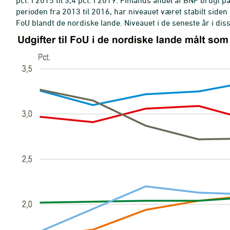
pct. i 2015 til 3,4 pct. i 2019. Finlands andel af BNP brugt p
perioden fra 2013 til 2016, har niveauet været stabilt siden
FoU blandt de nordiske lande. Niveauet i de seneste år i dis