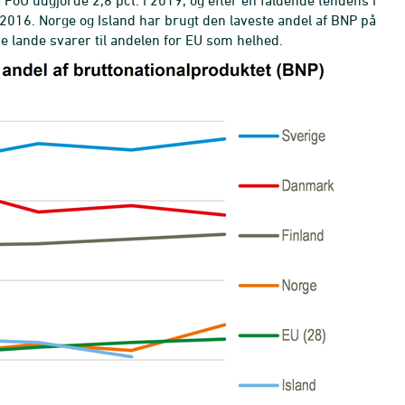
å FoU udgjorde 2,8 pct. i 2019, og efter en faldende tendens i
 2016. Norge og Island har brugt den laveste andel af BNP på
se lande svarer til andelen for EU som helhed.