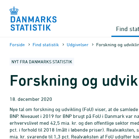
Gå
til
sidens
indhold
Find stat
Forside
Find statistik
Udgivelser
Forskning og udvikli
NYT FRA DANMARKS STATISTIK
Forskning og udvikl
18. december 2020
Nye tal om forskning og udvikling (FoU) viser, at de samlede ud
BNP. Niveauet i 2019 for BNP brugt på FoU i Danmark var næ
erhvervslivet med 42,5 mia. kr. og den offentlige sektor me
pct. i forhold til 2018 (målt i løbende priser). Realvæksten,
mia. kr. svarende til 1,3 pct. Realvæksten af FoU udgifter ko