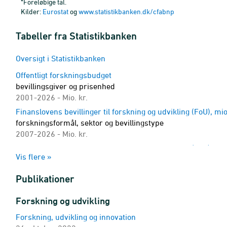
*Foreløbige tal.
Kilder:
Eurostat
og
www.statistikbanken.dk/cfabnp
Tabeller fra Statistikbanken
Oversigt i Statistikbanken
Offentligt forskningsbudget
bevillingsgiver og prisenhed
2001-2026 - Mio. kr.
Finanslovens bevillinger til forskning og udvikling (FoU), mio
forskningsformål, sektor og bevillingstype
2007-2026 - Mio. kr.
Finanslovens bevillinger til forskning og udvikling (FoU) mio.
Vis flere »
sektor og bevillingstype
2007-2029 - Mio. kr.
Publikationer
Finanslovens bevillinger til forskning og udvikling (FoU) mio.
forskningsformål og bevillingstype
Forskning og udvikling
2007-2029 - Mio. kr.
Forskning, udvikling og innovation
Forskning og udviklingsudgifter (FoU) i pct. af BNP