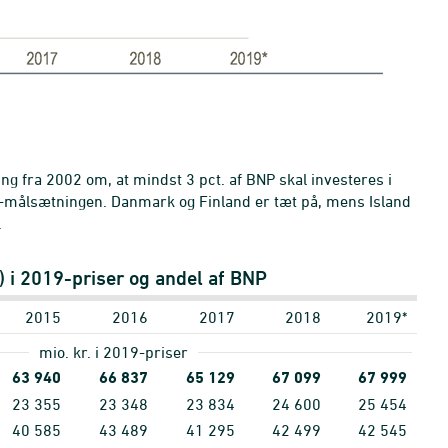
ng fra 2002 om, at mindst 3 pct. af BNP skal investeres i
na-målsætningen. Danmark og Finland er tæt på, mens Island
n.
) i 2019-priser og andel af BNP
2015
2016
2017
2018
2019*
mio. kr. i 2019-priser
63
940
66
837
65
129
67
099
67
999
23
355
23
348
23
834
24
600
25
454
40
585
43
489
41
295
42
499
42
545