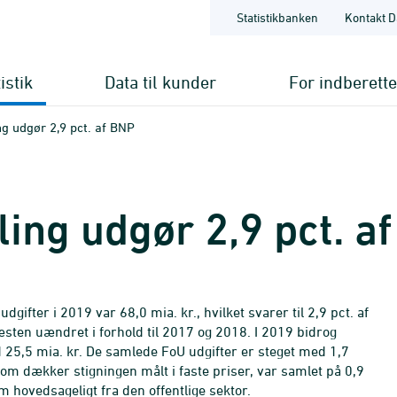
Statistikbanken
Kontakt D
istik
Data til kunder
For indberett
ng udgør 2,9 pct. af BNP
ing udgør 2,9 pct. a
gifter i 2019 var 68,0 mia. kr., hvilket svarer til 2,9 pct. af
sten uændret i forhold til 2017 og 2018. I 2019 bidrog
d 25,5 mia. kr. De samlede FoU udgifter er steget med 1,7
 som dækker stigningen målt i faste priser, var samlet på 0,9
m hovedsageligt fra den offentlige sektor.