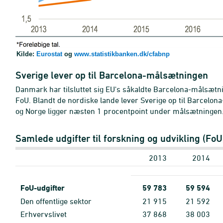
Kilde:
Eurostat
og
www.statistikbanken.dk/cfabnp
Sverige lever op til Barcelona-målsætningen
Danmark har tilsluttet sig EU's såkaldte Barcelona-målsætni
FoU. Blandt de nordiske lande lever Sverige op til Barcelo
og Norge ligger næsten 1 procentpoint under målsætninge
Samlede udgifter til forskning og udvikling (FoU
2013
2014
FoU-udgifter
59
783
59
594
Den offentlige sektor
21
915
21
592
Erhvervslivet
37
868
38
003