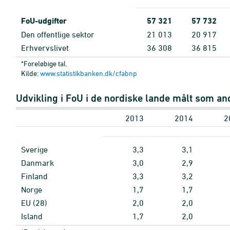
FoU-udgifter
57
321
57
732
Den offentlige sektor
21
013
20
917
Erhvervslivet
36
308
36
815
*Foreløbige tal.
Kilde:
www.statistikbanken.dk/cfabnp
Udvikling i FoU i de nordiske lande målt som an
2013
2014
2
Sverige
3,3
3,1
Danmark
3,0
2,9
Finland
3,3
3,2
Norge
1,7
1,7
EU (28)
2,0
2,0
Island
1,7
2,0