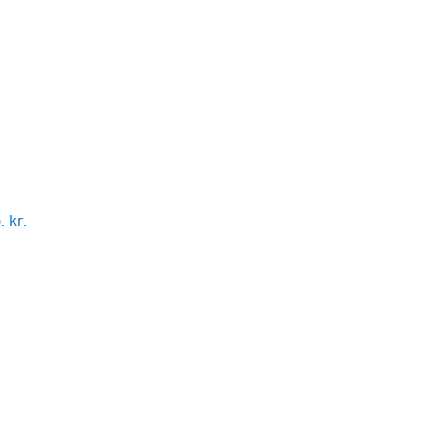
. kr.
 kr.
 kr.