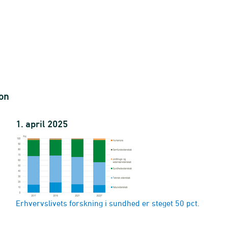
 FoU
U) tjenester
ion
1. april 2025
udvikling (FoU)
 udviklingstjenester (FoU)(
Erhvervslivets forskning i sundhed er steget 50 pct.