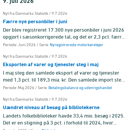
9. juli 2026
Nyt fra Danmarks Statistik / 9.7.2026
Færre nye personbiler i juni
Der blev registreret 17.300 nye personbiler i juni 2026
opgjort i sæsonkorrigerede tal, og det er 2,3 pct. færre
end i maj.
Periode: Juni 2026 / Serie:
Nyregistrerede motorkøretøjer
Nyt fra Danmarks Statistik / 9.7.2026
Eksporten af varer og tjenester steg i maj
I maj steg den samlede eksport af varer og tjenester
med 1,3 pct. til 189,3 mia. kr. Den samlede import steg
med 1,8 pct. til 160,4 mia. kr.
Periode: Maj 2026 / Serie:
Betalingsbalance og udenrigshandel
Nyt fra Danmarks Statistik / 9.7.2026
Uændret niveau af besøg på bibliotekerne
Landets folkebiblioteker havde 33,4 mio. besøg i 2025.
Det er en stigning på 3 pct. i forhold til 2024, hvor
folkebibliotekerne havde 32,5 mio. besøg.