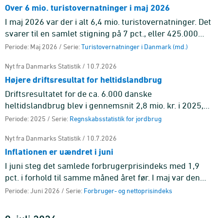
Over 6 mio. turistovernatninger i maj 2026
I maj 2026 var der i alt 6,4 mio. turistovernatninger. Det
svarer til en samlet stigning på 7 pct., eller 425.000
flere overnatninger end i maj 2025. Overnatninger på
Periode: Maj 2026 / Serie:
Turistovernatninger i Danmark (md.)
cam ...
Nyt fra Danmarks Statistik / 10.7.2026
Højere driftsresultat for heltidslandbrug
Driftsresultatet for de ca. 6.000 danske
heltidslandbrug blev i gennemsnit 2,8 mio. kr. i 2025,
hvilket var 1,3 mio. kr. mere end i 2024. Resultatet er en
Periode: 2025 / Serie:
Regnskabsstatistik for jordbrug
fremgang fra de ...
Nyt fra Danmarks Statistik / 10.7.2026
Inflationen er uændret i juni
I juni steg det samlede forbrugerprisindeks med 1,9
pct. i forhold til samme måned året før. I maj var den
tilsvarende stigning ligeledes 1,9 pct. Det er
Periode: Juni 2026 / Serie:
Forbruger- og nettoprisindeks
hovedgruppen tra ...