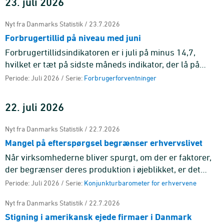
23. juli 2026
Nyt fra Danmarks Statistik / 23.7.2026
Forbrugertillid på niveau med juni
Forbrugertillidsindikatoren er i juli på minus 14,7,
hvilket er tæt på sidste måneds indikator, der lå på
minus 14,0. Gennemsnittet for de seneste seks
Periode: Juli 2026 / Serie:
Forbrugerforventninger
måneder ligger på ...
22. juli 2026
Nyt fra Danmarks Statistik / 22.7.2026
Mangel på efterspørgsel begrænser erhvervslivet
Når virksomhederne bliver spurgt, om der er faktorer,
der begrænser deres produktion i øjeblikket, er det
mangel på efterspørgsel, der er den mest udbredte
Periode: Juli 2026 / Serie:
Konjunkturbarometer for erhvervene
årsag på tværs ...
Nyt fra Danmarks Statistik / 22.7.2026
Stigning i amerikansk ejede firmaer i Danmark