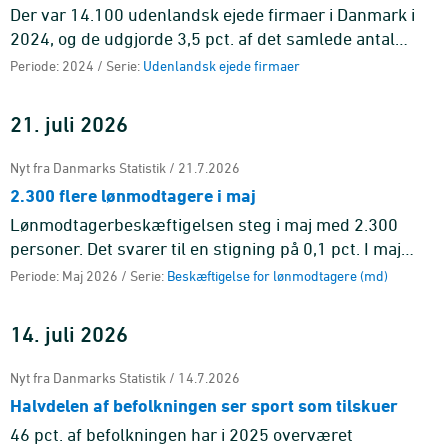
Der var 14.100 udenlandsk ejede firmaer i Danmark i
2024, og de udgjorde 3,5 pct. af det samlede antal
firmaer i den markedsrettede sektor i Danmark. Fra
Periode: 2024 / Serie:
Udenlandsk ejede firmaer
2023 til 2024 st ...
21. juli 2026
Nyt fra Danmarks Statistik / 21.7.2026
2.300 flere lønmodtagere i maj
Lønmodtagerbeskæftigelsen steg i maj med 2.300
personer. Det svarer til en stigning på 0,1 pct. I maj
havde 3.087.900 personer et lønmodtagerjob.
Periode: Maj 2026 / Serie:
Beskæftigelse for lønmodtagere (md)
14. juli 2026
Nyt fra Danmarks Statistik / 14.7.2026
Halvdelen af befolkningen ser sport som tilskuer
46 pct. af befolkningen har i 2025 overværet