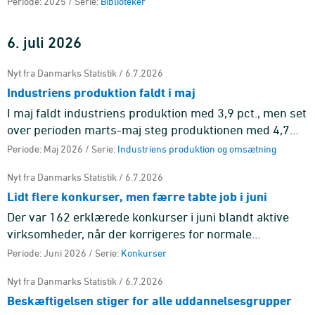
Periode: 2025 / Serie:
Biblioteker
6. juli 2026
Nyt fra Danmarks Statistik / 6.7.2026
Industriens produktion faldt i maj
I maj faldt industriens produktion med 3,9 pct., men set
over perioden marts-maj steg produktionen med 4,7
pct. i forhold til perioden december-februar.
Periode: Maj 2026 / Serie:
Industriens produktion og omsætning
Nyt fra Danmarks Statistik / 6.7.2026
Lidt flere konkurser, men færre tabte job i juni
Der var 162 erklærede konkurser i juni blandt aktive
virksomheder, når der korrigeres for normale
sæsonudsving, hvilket svarer til en stigning på 3,3 pct.
Periode: Juni 2026 / Serie:
Konkurser
sammenlignet me ...
Nyt fra Danmarks Statistik / 6.7.2026
Beskæftigelsen stiger for alle uddannelsesgrupper