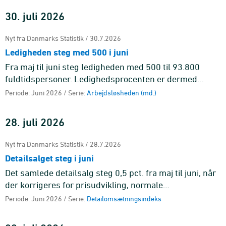
30. juli 2026
Nyt fra Danmarks Statistik / 30.7.2026
Ledigheden steg med 500 i juni
Fra maj til juni steg ledigheden med 500 til 93.800
fuldtidspersoner. Ledighedsprocenten er dermed
uændret med 3,1 pct. af arbejdsstyrken.
Periode: Juni 2026 / Serie:
Arbejdsløsheden (md.)
28. juli 2026
Nyt fra Danmarks Statistik / 28.7.2026
Detailsalget steg i juni
Det samlede detailsalg steg 0,5 pct. fra maj til juni, når
der korrigeres for prisudvikling, normale
sæsonudsving og effekten af handelsdage. Det er
Periode: Juni 2026 / Serie:
Detailomsætningsindeks
anden måned i træk me ...