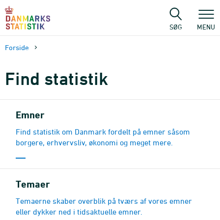
Gå
til
sidens
SØG
MENU
indhold
Forside
Find statistik
Emner
Find statistik om Danmark fordelt på emner såsom
borgere, erhvervsliv, økonomi og meget mere.
Temaer
Temaerne skaber overblik på tværs af vores emner
eller dykker ned i tidsaktuelle emner.