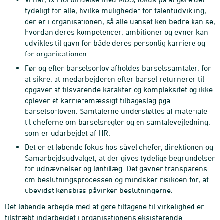
tydeligt for alle, hvilke muligheder for talentudvikling,
der er i organisationen, så alle uanset køn bedre kan se,
hvordan deres kompetencer, ambitioner og evner kan
udvikles til gavn for både deres personlig karriere og
for organisationen.
Før og efter barselsorlov afholdes barselssamtaler, for
at sikre, at medarbejderen efter barsel returnerer til
opgaver af tilsvarende karakter og kompleksitet og ikke
oplever et karrieremæssigt tilbageslag pga.
barselsorloven. Samtalerne understøttes af materiale
til cheferne om barselsregler og en samtalevejledning,
som er udarbejdet af HR.
Det er et løbende fokus hos såvel chefer, direktionen og
Samarbejdsudvalget, at der gives tydelige begrundelser
for udnævnelser og løntillæg. Det gavner transparens
om beslutningsprocessen og mindsker risikoen for, at
ubevidst kønsbias påvirker beslutningerne.
Det løbende arbejde med at gøre tiltagene til virkelighed er
tilstræbt indarbejdet i organisationens eksisterende