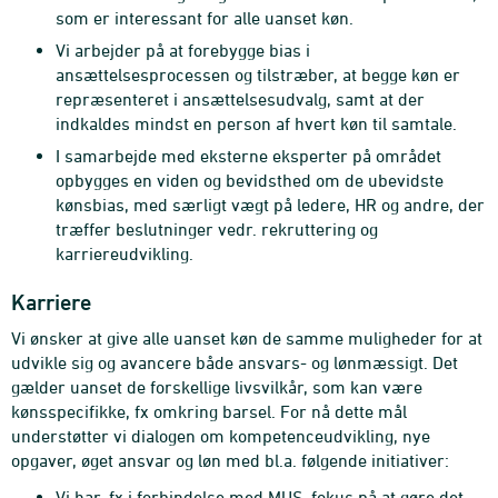
som er interessant for alle uanset køn.
Vi arbejder på at forebygge bias i
ansættelsesprocessen og tilstræber, at begge køn er
repræsenteret i ansættelsesudvalg, samt at der
indkaldes mindst en person af hvert køn til samtale.
I samarbejde med eksterne eksperter på området
opbygges en viden og bevidsthed om de ubevidste
kønsbias, med særligt vægt på ledere, HR og andre, der
træffer beslutninger vedr. rekruttering og
karriereudvikling.
Karriere
Vi ønsker at give alle uanset køn de samme muligheder for at
udvikle sig og avancere både ansvars- og lønmæssigt. Det
gælder uanset de forskellige livsvilkår, som kan være
kønsspecifikke, fx omkring barsel. For nå dette mål
understøtter vi dialogen om kompetenceudvikling, nye
opgaver, øget ansvar og løn med bl.a. følgende initiativer:
Vi har, fx i forbindelse med MUS, fokus på at gøre det