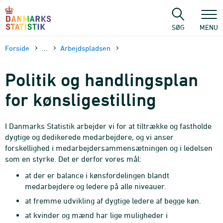
Gå
til
sidens
SØG
MENU
indhold
Forside
...
Arbejds­pladsen
Politik og handlingsplan
for kønsligestilling
I Danmarks Statistik arbejder vi for at tiltrække og fastholde
dygtige og dedikerede medarbejdere, og vi anser
forskellighed i medarbejdersammensætningen og i ledelsen
som en styrke. Det er derfor vores mål:
at der er balance i kønsfordelingen blandt
medarbejdere og ledere på alle niveauer.
at fremme udvikling af dygtige ledere af begge køn.
at kvinder og mænd har lige muligheder i