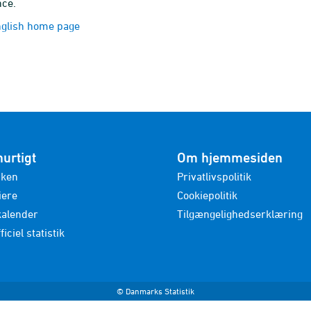
nce.
nglish home page
hurtigt
Om hjemmesiden
nken
Privatlivspolitik
iere
Cookiepolitik
kalender
Tilgængelighedserklæring
ficiel statistik
© Danmarks Statistik