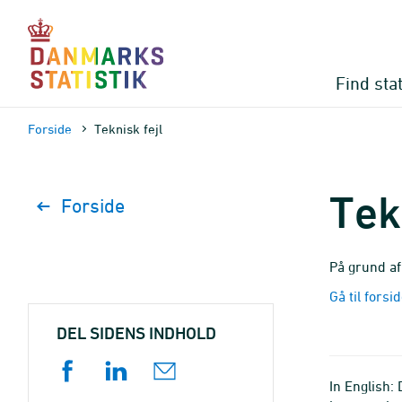
Gå
til
sidens
indhold
Find stat
Forside
Teknisk fejl
Tek
Forside
På grund af
Gå til forsi
DEL SIDENS INDHOLD
In English: