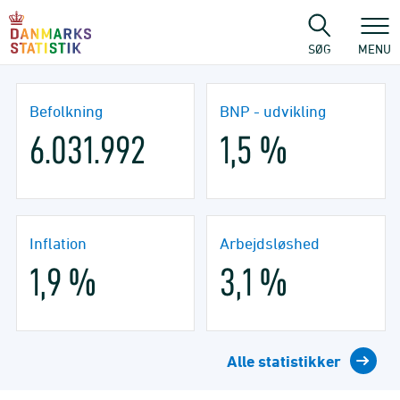
Gå
til
sidens
SØG
MENU
indhold
Befolkning
BNP - udvikling
6.031.992
1,5 %
Inflation
Arbejdsløshed
1,9 %
3,1 %
Alle statistikker